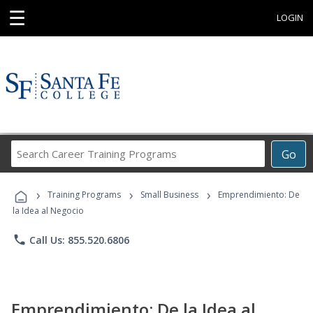
☰
LOGIN
Search
Go
Career
Training
›
›
›
Programs
Training Programs
Small Business
Emprendimiento: De
la Idea al Negocio
phone
Call Us: 855.520.6806
Emprendimiento: De la Idea al