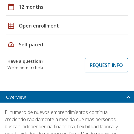
calendar_today
12 months
grid_on
Open enrollment
speed
Self paced
Have a question?
REQUEST INFO
We're here to help
Overview
El número de nuevos emprendimientos continúa
creciendo rápidamente a medida que más personas
buscan independencia financiera, flexibilidad laboral y
oportunidades de negocio en línea. Desde proyectos