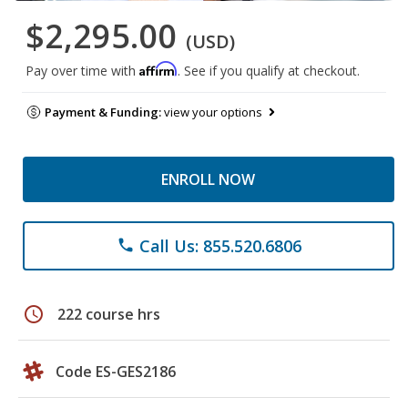
$2,295.00
(USD)
Affirm
Pay over time with
. See if you qualify at checkout.
Payment & Funding:
view your options
ENROLL NOW
Call Us: 855.520.6806
phone
schedule
222 course hrs
Code ES-GES2186