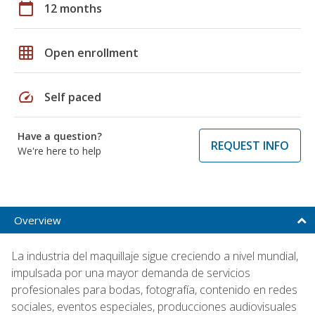
calendar_today
12 months
grid_on
Open enrollment
speed
Self paced
Have a question?
REQUEST INFO
We're here to help
Overview
La industria del maquillaje sigue creciendo a nivel mundial,
impulsada por una mayor demanda de servicios
profesionales para bodas, fotografía, contenido en redes
sociales, eventos especiales, producciones audiovisuales