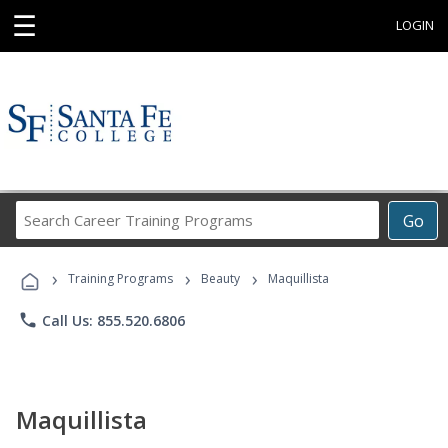
☰
LOGIN
Search
Go
Career
Training
›
›
›
Programs
Training Programs
Beauty
Maquillista
phone
Call Us: 855.520.6806
Maquillista