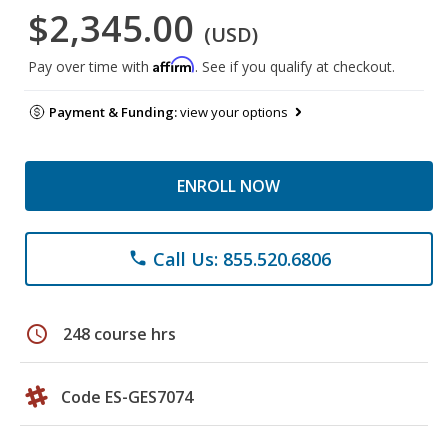
$2,345.00
(USD)
Affirm
Pay over time with
. See if you qualify at checkout.
Payment & Funding:
view your options
ENROLL NOW
Call Us: 855.520.6806
phone
schedule
248 course hrs
Code ES-GES7074