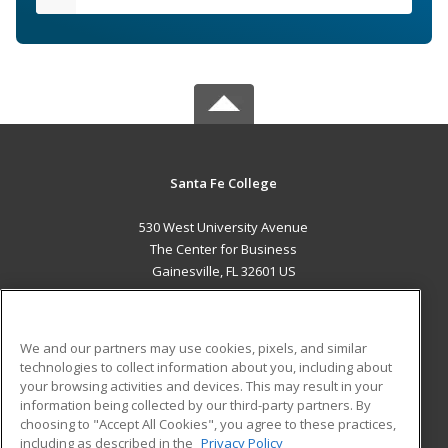
Santa Fe College
530 West University Avenue
The Center for Business
Gainesville, FL 32601 US
MAIN CONTENT
Career Training
We and our partners may use cookies, pixels, and similar
technologies to collect information about you, including about
ADDITIONAL RESOURCES
your browsing activities and devices. This may result in your
information being collected by our third-party partners. By
Military
Student Blog
choosing to "Accept All Cookies", you agree to these practices,
Financial Assistance
including as described in the
Privacy Policy