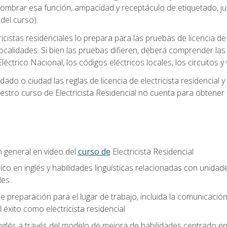
 nombrar esa función, ampacidad y receptáculo de etiquetado, j
el curso).
ricistas residenciales lo prepara para las pruebas de licencia d
localidades. Si bien las pruebas difieren, deberá comprender las
léctrico Nacional, los códigos eléctricos locales, los circuitos
ado o ciudad las reglas de licencia de electricista residencial 
stro curso de Electricista Residencial no cuenta para obtener 
n general en video del
curso de
Electricista Residencial
ico en inglés y habilidades lingüísticas relacionadas con unidad
les.
 preparación para el lugar de trabajo, incluida la comunicación, 
l éxito como electricista residencial
nglés a través del modelo de mejora de habilidades centrado e