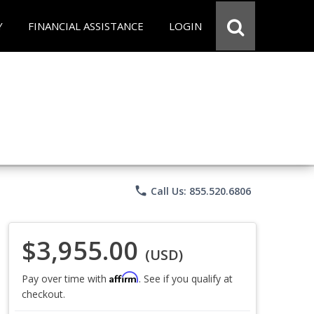
Y
FINANCIAL ASSISTANCE
LOGIN
phone
Call Us: 855.520.6806
$3,955.00
(USD)
Affirm
Pay over time with
. See if you qualify at
checkout.