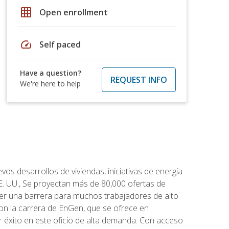
grid_on
Open enrollment
speed
Self paced
Have a question?
REQUEST INFO
We're here to help
os desarrollos de viviendas, iniciativas de energía
EE. UU., Se proyectan más de 80,000 ofertas de
 ser una barrera para muchos trabajadores de alto
con la carrera de EnGen, que se ofrece en
er éxito en este oficio de alta demanda. Con acceso