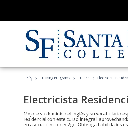
›
›
›
Training Programs
Trades
Electricista Reside
Electricista Residenc
Mejore su dominio del inglés y su vocabulario espe
residencial con este curso integral, aprovechando
en asociación con ed2go. Obtenga habilidades esenc