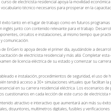
 curso de electricista residencial apoya la movilidad económica 
 vocabulario técnico necesarios para prosperar en la capacitaci
l éxito tanto en el lugar de trabajo como en futuros programas
 inglés junto con contenido relevante para el trabajo. Desarrol
ponentes, circuitos e instalaciones, al mismo tiempo que practic
 y comunicación.
de EnGen lo apoya desde el primer día, ayudándole a desarrolla
itación de electricista residencial y más allá. Completar esta c
amen de licencia eléctrica de su estado y comenzar su carrera 
cableado e instalación, procedimientos de seguridad, el uso de
n tendrá acceso a 30+ simulaciones virtuales que facilitan la p
 esencial en su carrera residencial eléctrica. Los escenarios de
los cuestionarios en cada lección de este curso de electricista r
ntenido atractivo e interactivo que aumentará aún más su éxit
ales, disyuntores, multímetros digitales, fusibles y verificacion