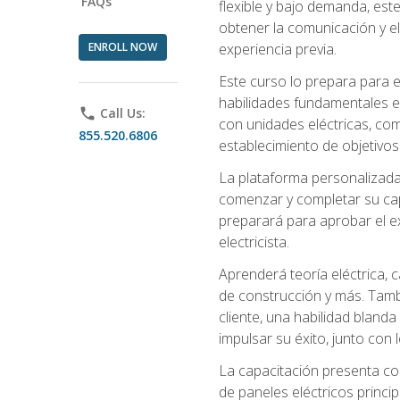
FAQs
flexible y bajo demanda, este
obtener la comunicación y el
ENROLL NOW
experiencia previa.
Este curso lo prepara para e
habilidades fundamentales en
phone
Call Us:
con unidades eléctricas, com
855.520.6806
establecimiento de objetivos
La plataforma personalizada 
comenzar y completar su capac
preparará para aprobar el ex
electricista.
Aprenderá teoría eléctrica, 
de construcción y más. Tambié
cliente, una habilidad blanda
impulsar su éxito, junto con 
La capacitación presenta co
de paneles eléctricos princip