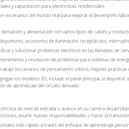
les y capacitación para electricistas residenciales
o en escenarios del mundo real para mejorar el desempeño labora
 derivación y alimentación con varios tipos de cables y conduc
 disyuntores, accesorios de iluminación, receptáculos, interrupt
icar y solucionar problemas eléctricos en las llamadas de serv
ntenimiento y resolución de problemas para sistemas de energí
rabajo (escenarios de pensamiento crítico), mejores prácticas d
n los modelos 3D, incluido el panel principal, el disyuntor, el m
ión de aprendizaje del circuito derivado
ectricista de nivel de entrada o avance en su carrera desarrollan
mociones, asumir nuevas responsabilidades o hacer la transició
sonales más rápido a través del enfoque de aprendizaje perso