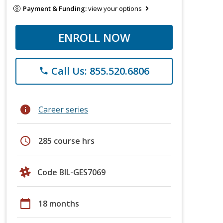
Payment & Funding:
view your options
ENROLL NOW
Call Us: 855.520.6806
phone
info
Career series
schedule
285 course hrs
Code BIL-GES7069
calendar_today
18 months